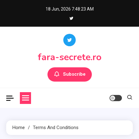
Skip
18 Jun, 2026
7:48:23 AM
to
content
fara-secrete.ro
Subscribe
Home
Terms And Conditions