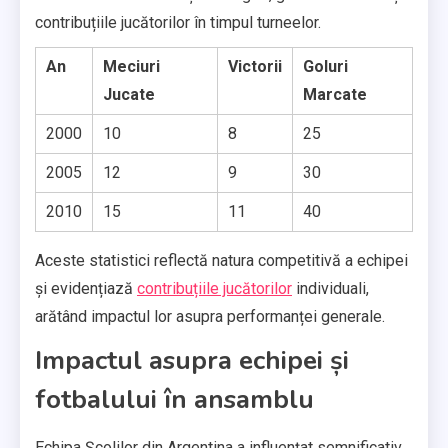
contribuțiile jucătorilor în timpul turneelor.
An
Meciuri
Victorii
Goluri
Jucate
Marcate
2000
10
8
25
2005
12
9
30
2010
15
11
40
Aceste statistici reflectă natura competitivă a echipei
și evidențiază
contribuțiile jucătorilor
individuali,
arătând impactul lor asupra performanței generale.
Impactul asupra echipei și
fotbalului în ansamblu
Echipa Școlilor din Argentina a influențat semnificativ