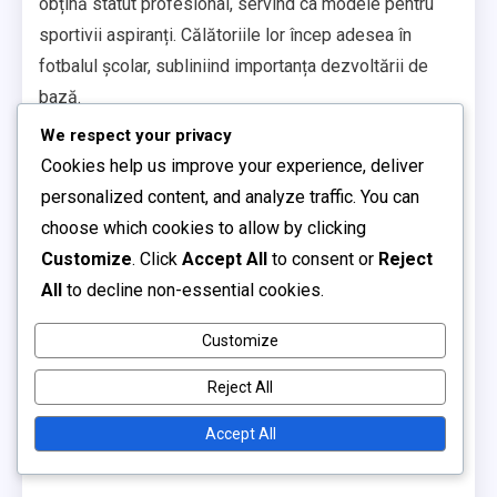
obțină statut profesional, servind ca modele pentru
sportivii aspiranți. Călătoriile lor încep adesea în
fotbalul școlar, subliniind importanța dezvoltării de
bază.
We respect your privacy
Acesti jucători revin frecvent la rădăcinile lor,
Cookies help us improve your experience, deliver
implicându-se în programe de mentorat și outreach
personalized content, and analyze traffic. You can
comunitar. Prin împărtășirea experiențelor lor, ei
choose which cookies to allow by clicking
inspiră tinerii sportivi să își urmeze visurile, insuflând
Customize
. Click
Accept All
to consent or
Reject
valori precum dedicarea, munca în echipă și
All
to decline non-essential cookies.
sportivitatea.
În plus, impactul acestor moșteniri
ale jucătorilor
se
Customize
extinde dincolo de poveștile individuale. Ele
Reject All
contribuie la o identitate colectivă care întărește
legătura dintre școli și cluburile locale de fotbal,
Accept All
creând căi pentru dezvoltarea talentului și colaborare.