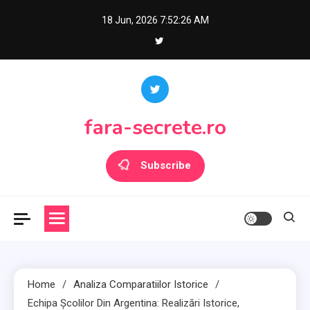
Skip
18 Jun, 2026
7:52:28 AM
to
content
fara-secrete.ro
Subscribe
Home
Analiza Comparatiilor Istorice
Echipa Școlilor Din Argentina: Realizări Istorice,