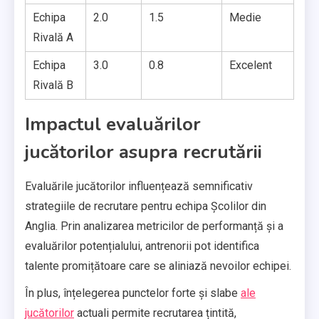
Echipa
2.0
1.5
Medie
Rivală A
Echipa
3.0
0.8
Excelent
Rivală B
Impactul evaluărilor
jucătorilor asupra recrutării
Evaluările jucătorilor influențează semnificativ
strategiile de recrutare pentru echipa Școlilor din
Anglia. Prin analizarea metricilor de performanță și a
evaluărilor potențialului, antrenorii pot identifica
talente promițătoare care se aliniază nevoilor echipei.
În plus, înțelegerea punctelor forte și slabe
ale
jucătorilor
actuali permite recrutarea țintită,