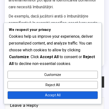
antrenamentelor pot ajuta la identificarea domeniilor
care necesită îmbunătățiri.
De exemplu, dacă jucătorii arată o îmbunătățire
semnificativă în exerciții specifice, acest lucru poate
indica faptul că metodele de antrenament sunt
We respect your privacy
Cookies help us improve your experience, deliver
eficiente. Antrenorii ar trebui să adapteze regulat
personalized content, and analyze traffic. You can
programele de antrenament pe baza acestor evaluări
choose which cookies to allow by clicking
pentru a asigura dezvoltarea continuă și pregătirea
Customize
. Click
Accept All
to consent or
Reject
pentru meciuri.
All
to decline non-essential cookies.
Customize
Post
Previous:
Echipa Școlilor Olandeze: Comparații istorice, Strategii de meci, Performanța jucătorilor
Next:
Echipa Școlilor Olandeze: Tactici de meci, Formatii de echipă, Execuție strategică
Reject All
navigation
Accept All
Leave a Reply