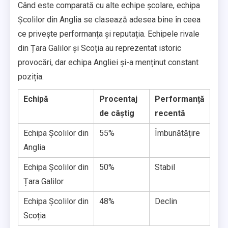
Când este comparată cu alte echipe școlare, echipa
Școlilor din Anglia se clasează adesea bine în ceea
ce privește performanța și reputația. Echipele rivale
din Țara Galilor și Scoția au reprezentat istoric
provocări, dar echipa Angliei și-a menținut constant
poziția.
Echipă
Procentaj
Performanță
de câștig
recentă
Echipa Școlilor din
55%
Îmbunătățire
Anglia
Echipa Școlilor din
50%
Stabil
Țara Galilor
Echipa Școlilor din
48%
Declin
Scoția