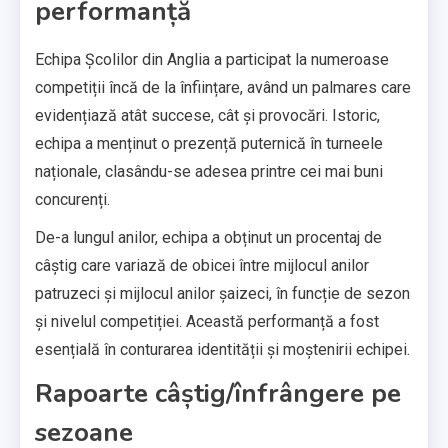
performanță
Echipa Școlilor din Anglia a participat la numeroase
competiții încă de la înființare, având un palmares care
evidențiază atât succese, cât și provocări. Istoric,
echipa a menținut o prezență puternică în turneele
naționale, clasându-se adesea printre cei mai buni
concurenți.
De-a lungul anilor, echipa a obținut un procentaj de
câștig care variază de obicei între mijlocul anilor
patruzeci și mijlocul anilor șaizeci, în funcție de sezon
și nivelul competiției. Această performanță a fost
esențială în conturarea identității și moștenirii echipei.
Rapoarte câștig/înfrângere pe
sezoane