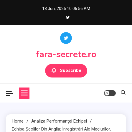
Skip
18 Jun, 2026
10:06:57 AM
to
content
fara-secrete.ro
Subscribe
Home
Analiza Performanței Echipei
Echipa Școlilor Din Anglia: Înregistrări Ale Meciurilor,