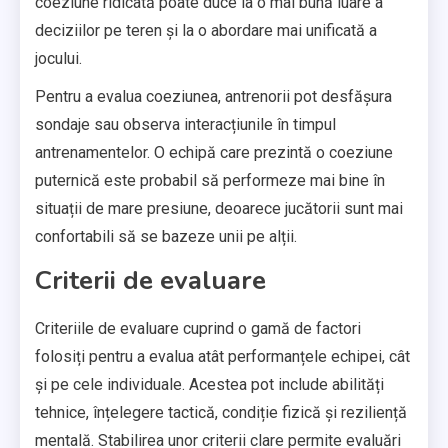
coeziune ridicată poate duce la o mai bună luare a
deciziilor pe teren și la o abordare mai unificată a
jocului.
Pentru a evalua coeziunea, antrenorii pot desfășura
sondaje sau observa interacțiunile în timpul
antrenamentelor. O echipă care prezintă o coeziune
puternică este probabil să performeze mai bine în
situații de mare presiune, deoarece jucătorii sunt mai
confortabili să se bazeze unii pe alții.
Criterii de evaluare
Criteriile de evaluare cuprind o gamă de factori
folosiți pentru a evalua atât performanțele echipei, cât
și pe cele individuale. Acestea pot include abilități
tehnice, înțelegere tactică, condiție fizică și reziliență
mentală. Stabilirea unor criterii clare permite evaluări