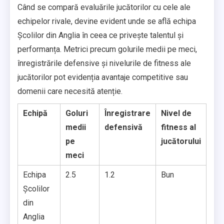
Când se compară evaluările jucătorilor cu cele ale
echipelor rivale, devine evident unde se află echipa
Școlilor din Anglia în ceea ce privește talentul și
performanța. Metrici precum golurile medii pe meci,
înregistrările defensive și nivelurile de fitness ale
jucătorilor pot evidenția avantaje competitive sau
domenii care necesită atenție.
Echipă
Goluri
Înregistrare
Nivel de
medii
defensivă
fitness al
pe
jucătorului
meci
Echipa
2.5
1.2
Bun
Școlilor
din
Anglia