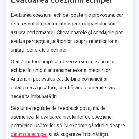
Evaluarea coeziunii echipei
Evaluarea coeziunii echipei poate fi o provocare, dar
este esențială pentru înțelegerea impactului său
asupra performanței. Chestionarele și sondajele pot
evalua percepțiile jucătorilor asupra relațiilor lor și
unității generale a echipei.
O altă metodă implică observarea interacțiunilor
echipei în timpul antrenamentelor și meciurilor.
Antrenorii pot evalua cât de bine comunică și
colaborează jucătorii, identificând domeniile care
necesită îmbunătățiri.
Sesiunile regulate de feedback pot ajuta, de
asemenea, la evaluarea nivelurilor de coeziune,
permițând jucătorilor să își exprime gândurile despre
dinamica echipei
și să sugereze îmbunătățiri.