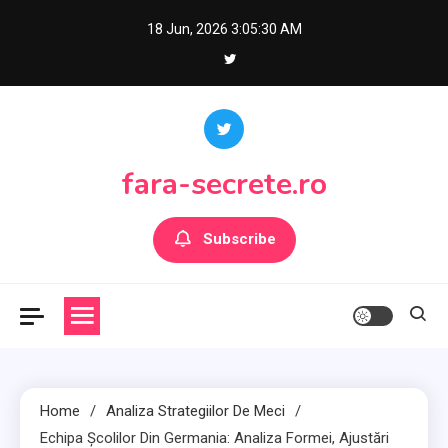
Skip
18 Jun, 2026
3:05:32 AM
to
content
fara-secrete.ro
Subscribe
Home
Analiza Strategiilor De Meci
Echipa Școlilor Din Germania: Analiza Formei, Ajustări