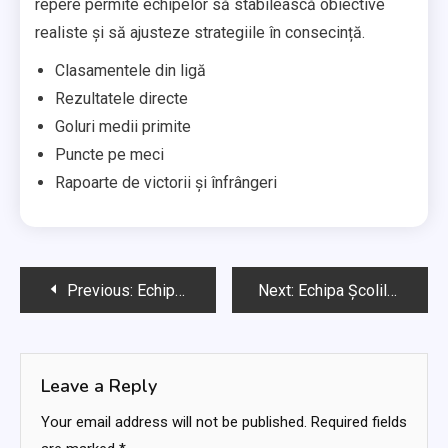
repere permite echipelor să stabilească obiective
realiste și să ajusteze strategiile în consecință.
Clasamentele din ligă
Rezultatele directe
Goluri medii primite
Puncte pe meci
Rapoarte de victorii și înfrângeri
Post
Previous:
Echipa Școlilor din Franța: Flexibilitate tactică, Scenarii de meci, Poziționarea jucătorilor
Next:
Echipa Școlilor din Africa de Sud: Strategii de meci, Perspective tactice, Evaluări ale jucătorilor
navigation
Leave a Reply
Your email address will not be published.
Required fields