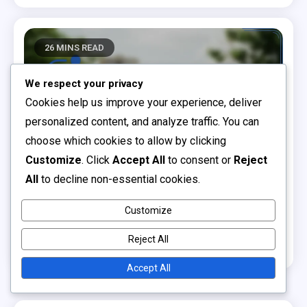
26 MINS READ
We respect your privacy
Cookies help us improve your experience, deliver
personalized content, and analyze traffic. You can
choose which cookies to allow by clicking
Customize
. Click
Accept All
to consent or
Reject
All
to decline non-essential cookies.
Analiza strategiilor de meci
Customize
Echipa Școlilor din Spania: Tehnici de control al
mingii, Stiluri de presing, Joc de tranziție
Reject All
0
03/02/2026
Radu Călin
Accept All