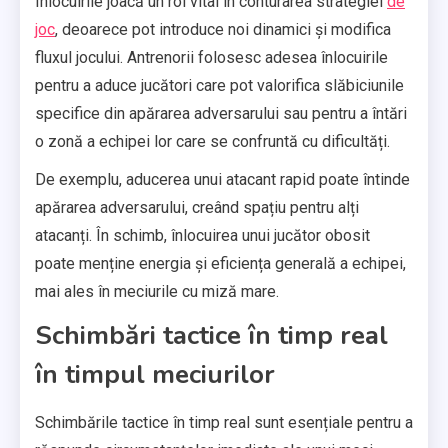
Înlocuirile joacă un rol vital în conturarea strategiei
de
joc
, deoarece pot introduce noi dinamici și modifica
fluxul jocului. Antrenorii folosesc adesea înlocuirile
pentru a aduce jucători care pot valorifica slăbiciunile
specifice din apărarea adversarului sau pentru a întări
o zonă a echipei lor care se confruntă cu dificultăți.
De exemplu, aducerea unui atacant rapid poate întinde
apărarea adversarului, creând spațiu pentru alți
atacanți. În schimb, înlocuirea unui jucător obosit
poate menține energia și eficiența generală a echipei,
mai ales în meciurile cu miză mare.
Schimbări tactice în timp real
în timpul meciurilor
Schimbările tactice în timp real sunt esențiale pentru a